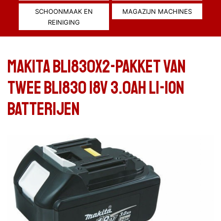
SCHOONMAAK EN
MAGAZIJN MACHINES
REINIGING
Makita BL1830X2-pakket van
twee BL1830 18v 3.0ah Li-Ion
batterijen