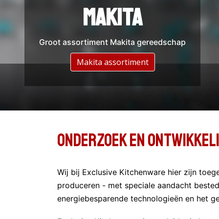
DeWalt
Makita
Groot assortiment Makita gereedschap
Groot assortiment DeWalt gereedschap
Assortiment DeWalt
Makita assortiment
Onderzoek en Ontwikkel
Wij bij Exclusive Kitchenware hier zijn to
produceren - met speciale aandacht bested
energiebesparende technologieën en het ge