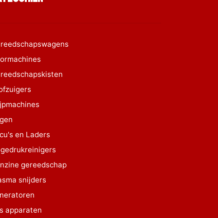
reedschapswagens
ormachines
reedschapskisten
ofzuigers
ijpmachines
gen
cu's en Laders
gedrukreinigers
nzine gereedschap
asma snijders
neratoren
s apparaten