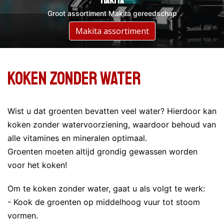
DeWalt
Makita
Groot assortiment DeWalt gereedschap
Groot assortiment Makita gereedschap
Assortiment DeWalt
Makita assortiment
Koken zonder water
Wist u dat groenten bevatten veel water? Hierdoor kan
koken zonder watervoorziening, waardoor behoud van
alle vitamines en mineralen optimaal.
Groenten moeten altijd grondig gewassen worden
voor het koken!
Om te koken zonder water, gaat u als volgt te werk:
- Kook de groenten op middelhoog vuur tot stoom
vormen.