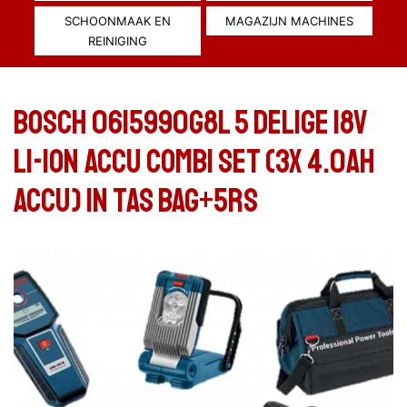
SCHOONMAAK EN
MAGAZIJN MACHINES
REINIGING
Bosch 0615990G8L 5 delige 18V
Li-Ion accu combi set (3x 4.0Ah
accu) in tas Bag+5RS