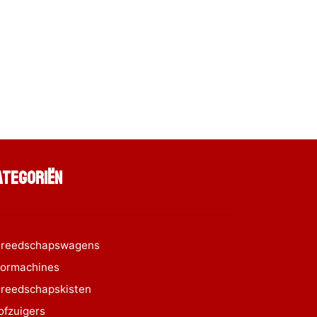
ategoriën
reedschapswagens
ormachines
reedschapskisten
ofzuigers