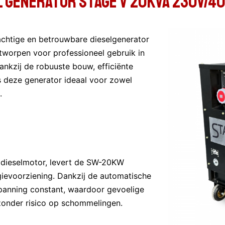
 generator stage V 20kVA 230V/4
htige en betrouwbare dieselgenerator
worpen voor professioneel gebruik in
ankzij de robuuste bouw, efficiënte
is deze generator ideaal voor zowel
.
 dieselmotor, levert de SW-20KW
rgievoorziening. Dankzij de automatische
spanning constant, waardoor gevoelige
zonder risico op schommelingen.