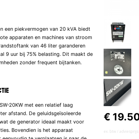
en een piekvermogen van 20 kVA biedt
rote apparaten en machines van stroom
randstoftank van 46 liter garanderen
l 9 uur bij 75% belasting. Dit maakt de
mheden zonder frequent bijtanken.
ctie
 SW-20KW met een relatief laag
ter afstand. De geluidsgeïsoleerde
€ 19.5
 wat de generator ideaal maakt voor
ies. Bovendien is het apparaat
ex. btw / adviesprijs
 eenvoudig te verplaatsen is naar de