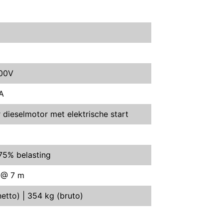
400V
A
r dieselmotor met elektrische start
 75% belasting
 @ 7 m
etto) | 354 kg (bruto)