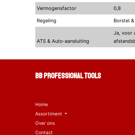
Vermogensfactor
0,8
Regeling
Borstel 
Ja, voor
ATS & Auto-aansluiting
afstands
BB Professional Tools
Home
Assortiment
Over ons
Contact