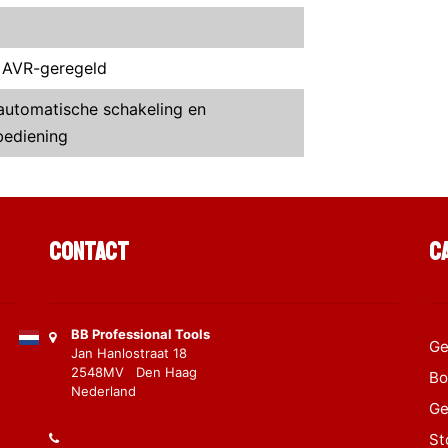
& AVR-geregeld
 automatische schakeling en
bediening
Contact
C
BB Professional Tools
Ge
Jan Hanlostraat 18
2548MV Den Haag
Bo
Nederland
Ge
St