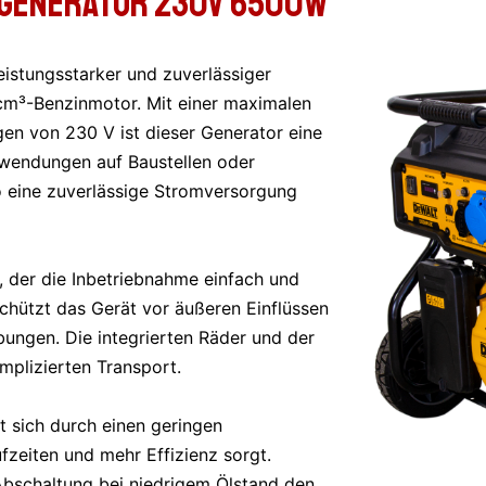
-GENERATOR 230V 6500W
stungsstarker und zuverlässiger
cm³-Benzinmotor. Mit einer maximalen
n von 230 V ist dieser Generator eine
nwendungen auf Baustellen oder
 eine zuverlässige Stromversorgung
, der die Inbetriebnahme einfach und
hützt das Gerät vor äußeren Einflüssen
bungen. Die integrierten Räder und der
mplizierten Transport.
sich durch einen geringen
ufzeiten und mehr Effizienz sorgt.
Abschaltung bei niedrigem Ölstand den