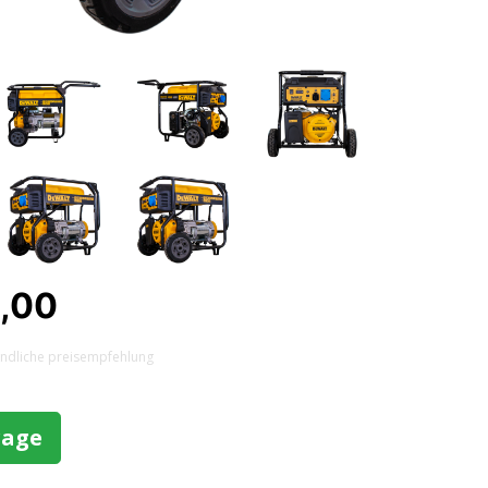
0,00
indliche preisempfehlung
rage