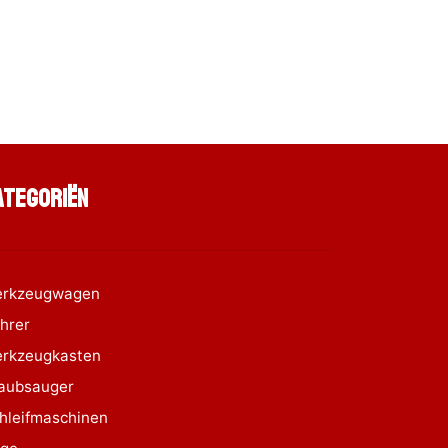
ategoriën
rkzeugwagen
hrer
rkzeugkasten
aubsauger
hleifmaschinen