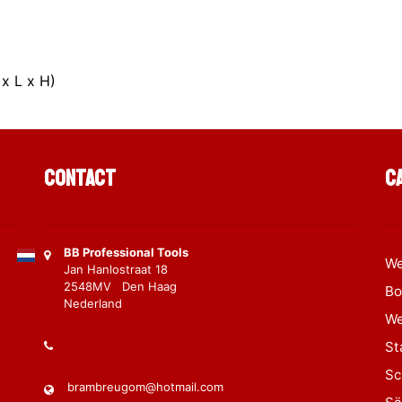
x L x H)
Contact
C
BB Professional Tools
We
Jan Hanlostraat 18
2548MV Den Haag
Bo
Nederland
We
St
Sc
brambreugom@hotmail.com