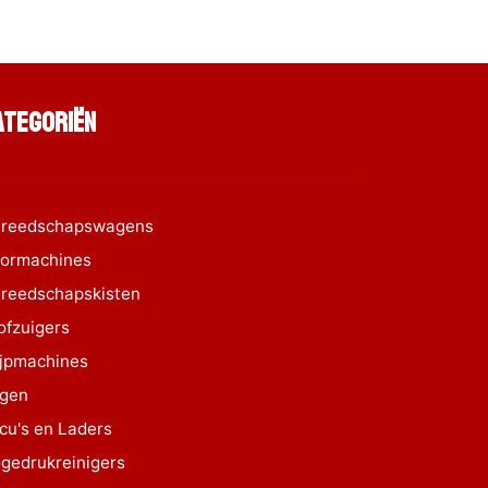
ategoriën
reedschapswagens
ormachines
reedschapskisten
ofzuigers
ijpmachines
gen
cu's en Laders
gedrukreinigers