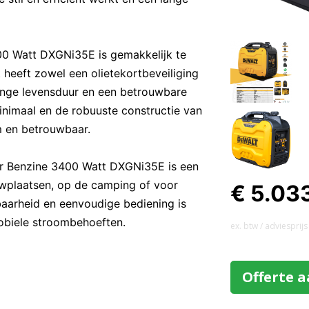
0 Watt DXGNi35E is gemakkelijk te
heeft zowel een olietekortbeveiliging
lange levensduur en een betrouwbare
inimaal en de robuuste constructie van
m en betrouwbaar.
r Benzine 3400 Watt DXGNi35E is een
wplaatsen, op de camping of voor
€ 5.03
baarheid en eenvoudige bediening is
obiele stroombehoeften.
ex. btw / adviesprijs
Offerte 