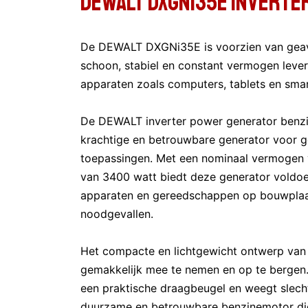
DeWALT DXGNi35E INVERTE
De DEWALT DXGNi35E is voorzien van geav
schoon, stabiel en constant vermogen levert
apparaten zoals computers, tablets en sma
De DEWALT inverter power generator benz
krachtige en betrouwbare generator voor g
toepassingen. Met een nominaal vermogen
van 3400 watt biedt deze generator voldo
apparaten en gereedschappen op bouwplaa
noodgevallen.
Het compacte en lichtgewicht ontwerp v
gemakkelijk mee te nemen en op te bergen.
een praktische draagbeugel en weegt slecht
duurzame en betrouwbare benzinemotor die s