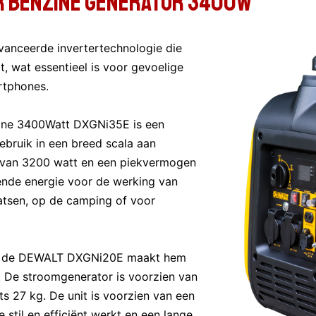
R BENZINE GENERATOR 3400W
anceerde invertertechnologie die
, wat essentieel is voor gevoelige
rtphones.
ine 3400Watt DXGNi35E is een
ebruik in een breed scala aan
 van 3200 watt en een piekvermogen
ende energie voor de werking van
tsen, op de camping of voor
an de DEWALT DXGNi20E maakt hem
 De stroomgenerator is voorzien van
s 27 kg. De unit is voorzien van een
til en efficiënt werkt en een lange