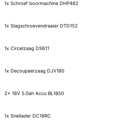
1x Schroef boormachine DHP482
1x Slagschroevendraaier DTD152
1x Circelzaag DS611
1x Decoupeerzaag DJV180
2x 18V 5.0ah Accu BL1850
1x Snellader DC18RC