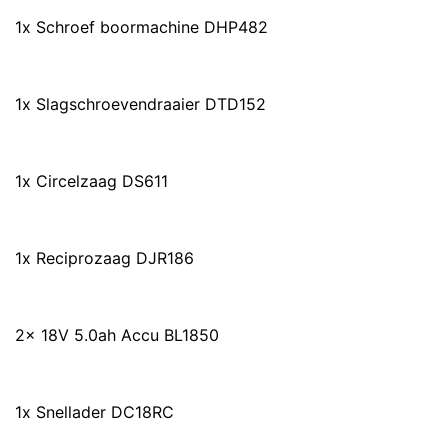
1x Schroef boormachine DHP482
1x Slagschroevendraaier DTD152
1x Circelzaag DS611
1x Reciprozaag DJR186
2x 18V 5.0ah Accu BL1850
1x Snellader DC18RC